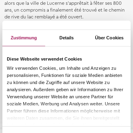
alors que la ville de Lucerne s'apprêtait à fêter ses 800
ans, un compromis a finalement été trouvé et le chemin
de rive du lac remblayé a été ouvert.
Témoin de l'ancien accès direct au lac, le hangar à
bateaux en bois fait aujourd'hui encore le bonheur des
promeneurs et des flâneurs.
Zustimmung
Details
Über Cookies
Peu de temps après, la famille Hauser a obtenu
l'autorisation de construire sur le site un complexe
Diese Webseite verwendet Cookies
résidentiel comprenant des appartements locatifs de
Wir verwenden Cookies, um Inhalte und Anzeigen zu
haut standing, des parkings couverts, un restaurant, une
personalisieren, Funktionen für soziale Medien anbieten
piscine couverte et un cabinet de physiothérapie. En
zu können und die Zugriffe auf unsere Website zu
1981, les premiers appartements ont été occupés et le
analysieren. Außerdem geben wir Informationen zu Ihrer
restaurant a ouvert ses portes. À l'époque déjà, la VILLA
Verwendung unserer Website an unsere Partner für
disposait au premier étage de trois magnifiques salles
soziale Medien, Werbung und Analysen weiter. Unsere
avec vue sur le lac ainsi que d'une chambre d'hôtes.
Partner führen diese Informationen möglicherweise mit
weiteren Daten zusammen, die Sie ihnen bereitgestellt
haben oder die sie im Rahmen Ihrer Nutzung der Dienste
gesammelt haben.