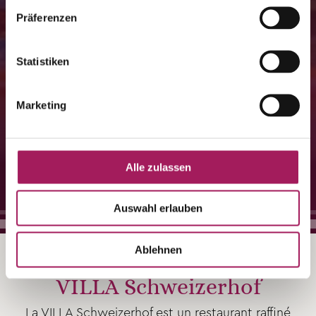
Präferenzen
Statistiken
Marketing
Le restaurant à Lucerne
Alle zulassen
avec terrasse au bord du lac.
Auswahl erlauben
…
Ablehnen
VILLA Schweizerhof
La VILLA Schweizerhof est un restaurant raffiné