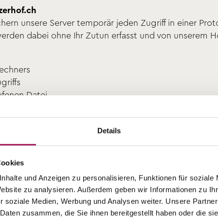
zerhof.ch
ern unsere Server temporär jeden Zugriff in einer Prot
den dabei ohne Ihr Zutun erfasst und von unserem Host
Rechners
griffs
ufenen Datei
iff erfolgte
rs und der von Ihnen verwendete Browser
Details
iffen haben und die Spracheinstellungen bei Ihrem Bro
er Daten erfolgt zu dem Zweck, die Nutzung unserer 
Cookies
erheit und -stabilität dauerhaft zu gewährleisten und 
nhalte und Anzeigen zu personalisieren, Funktionen für soziale
ie zu internen statistischen Zwecken. Hierin besteht u
Website zu analysieren. Außerdem geben wir Informationen zu I
wird insbesondere dazu verwendet, um das Aufenthalts
r soziale Medien, Werbung und Analysen weiter. Unsere Partner
bei Angriffen auf die Netzinfrastruktur von www.schweize
 Daten zusammen, die Sie ihnen bereitgestellt haben oder die s
s verwenden wir beim Besuch unserer Technologie sog