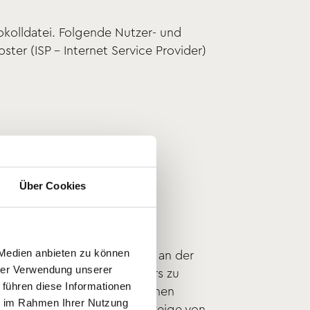
okolldatei. Folgende Nutzer- und
er (ISP - Internet Service Provider)
Über Cookies
wser
Webseite zu ermöglichen
die Optimierung unseres
 Medien anbieten zu können
nser berechtigtes Interesse an der
hrer Verwendung unserer
land des Webseiten-Besuchers zu
 führen diese Informationen
rhof-luzern.ch, zu statistischen
ie im Rahmen Ihrer Nutzung
. Pixel und Cookies zur Anzeige von