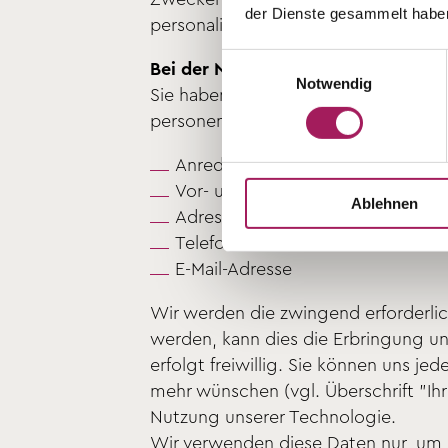
der Dienste gesammelt habe
personalisierter Werbung sowie zur
Einwilligungsauswahl
Bei der Nutzung unserer Kontaktfo
Notwendig
Sie haben die Möglichkeit, ein Kont
personenbezogenen Daten ist zwin
Anrede
Vor- und Nachname
Ablehnen
Adresse (Strasse, Hausnummer, Ort
Telefonnummer
E-Mail-Adresse
Wir werden die zwingend erforderlic
werden, kann dies die Erbringung u
erfolgt freiwillig. Sie können uns jed
mehr wünschen (vgl. Überschrift "Ihr
Nutzung unserer Technologie.
Wir verwenden diese Daten nur, um 