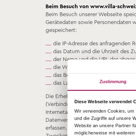
Beim Besuch von www.villa-schwei
Beim Besuch unserer Webseite speich
Gerätedaten sowie Personendaten wer
gespeichert:
die IP-Adresse des anfragenden 
das Datum und die Uhrzeit des Zu
der Name und die URL der abger
die Webseite, von der aus der Zugr
das Betriebssystem Ihres Rechne
Zustimmung
das Land von welchem Sie zugegr
Die Erhebung und Verarbeitung dies
Diese Webseite verwendet 
(Verbindungsaufbau), die Systemsich
Wir verwenden Cookies, um I
Internetangebots zu ermöglichen sow
und die Zugriffe auf unsere 
Datenverarbeitung. Die IP-Adresse 
Website an unsere Partner fü
erfassen. Ferner wird die IP-Adresse 
möglicherweise mit weiteren
Zwecken ausgewertet. Darüber hinau