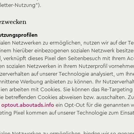
etter-Nutzung").
ezwecken
utzungsprofilen
zialen Netzwerken zu ermöglichen, nutzen wir auf der
 einem hierüber einbezogenen sozialen Netzwerk besitz
 verknüpft dieses Pixel den Seitenbesuch mit Ihrem Ac
n sozialen Netzwerken in Ihrem Nutzerprofil vornehmen
zerverhalten auf unserer Technologie analysiert, um Ihn
chnittene Werbung anbieten zu können. Ihr Nutzerverha
en arbeiten mit Cookies. Sie können das Re-Targeting j
ie betreffenden Cookies abweisen bzw. ausschalten. Z
r
optout.aboutads.info
ein Opt-Out für die genannten 
ting Pixel kommen auf unserer Technologie zum Einsat
zialen Netzwerken zu ermöglichen, binden wir so gena