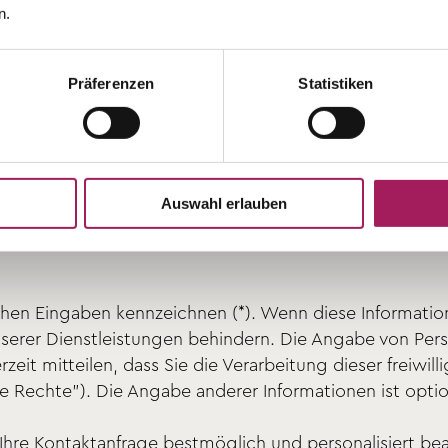
n.
 Nutzung von Webanalyse-Diensten.
rmulare
Präferenzen
Statistiken
aktformular zu verwenden, um mit uns in Kontakt zu tre
gend:
Auswahl erlauben
, Postleitzahl)
hen Eingaben kennzeichnen (*). Wenn diese Information
nserer Dienstleistungen behindern. Die Angabe von Per
erzeit mitteilen, dass Sie die Verarbeitung dieser freiwi
e Rechte"). Die Angabe anderer Informationen ist option
Ihre Kontaktanfrage bestmöglich und personalisiert be