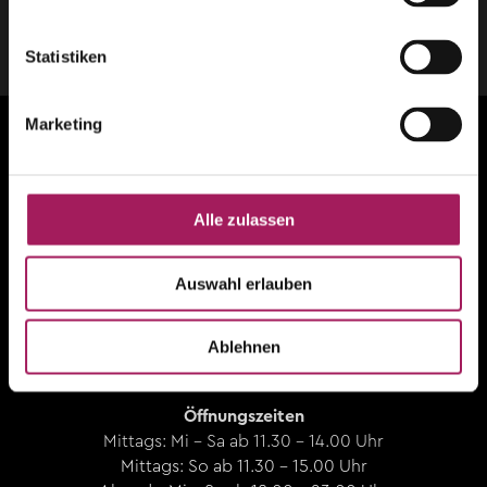
#villaschweizerhof
Statistiken
Marketing
Alle zulassen
VILLA Schweizerhof
Hausermatte, Haldenstrasse 30 - CH-6006 Luzern
Auswahl erlauben
T +41 41 370 11 66
genuss@villa-schweizerhof.ch
Ablehnen
Öffnungszeiten
Mittags: Mi – Sa ab 11.30 - 14.00 Uhr
Mittags: So ab 11.30 - 15.00 Uhr