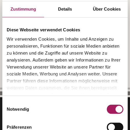
Silvester
Zustimmung
Details
Über Cookies
Geniessen Sie den Jahreswechsel mit einem
festlichen 6-Gang-Menu in stilvollem Ambiente.
Diese Webseite verwendet Cookies
Wählen Sie zwischen dem Menu mit Fleisch für
CHF 179.00 oder dem vegetarischen Menu für CHF
Wir verwenden Cookies, um Inhalte und Anzeigen zu
131.00, jeweils exklusive Getränke.
personalisieren, Funktionen für soziale Medien anbieten
zu können und die Zugriffe auf unsere Website zu
analysieren. Außerdem geben wir Informationen zu Ihrer
TISCH RESERVIEREN
Verwendung unserer Website an unsere Partner für
soziale Medien, Werbung und Analysen weiter. Unsere
Partner führen diese Informationen möglicherweise mit
weiteren Daten zusammen, die Sie ihnen bereitgestellt
haben oder die sie im Rahmen Ihrer Nutzung der Dienste
gesammelt haben.
Einwilligungsauswahl
Notwendig
Folgen Sie uns auf
Präferenzen