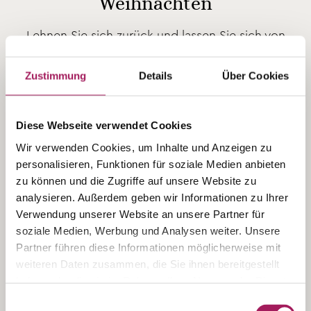
Weihnachten
Lehnen Sie sich zurück und lassen Sie sich von
unserem VILLA-Team genüsslich durch die
Feiertage führen. Am 24. und 25. Dezember 2026
Zustimmung
Details
Über Cookies
verwöhnen wir Sie mit einem Überraschungs-
Weihnachtsmenu. Wählen Sie ganz nach Belieben
Diese Webseite verwendet Cookies
zwischen drei bis sechs Gängen. Das Menu ist als
vegetarische Variante ab CHF 82.00 und mit
Wir verwenden Cookies, um Inhalte und Anzeigen zu
Fleisch ab CHF 99.00 erhältlich.
personalisieren, Funktionen für soziale Medien anbieten
zu können und die Zugriffe auf unsere Website zu
analysieren. Außerdem geben wir Informationen zu Ihrer
Vom 23. bis 27. Dezember 2026 gelten unsere
Verwendung unserer Website an unsere Partner für
regulären Öffnungszeiten.
soziale Medien, Werbung und Analysen weiter. Unsere
Partner führen diese Informationen möglicherweise mit
TISCH RESERVIEREN
weiteren Daten zusammen, die Sie ihnen bereitgestellt
haben oder die sie im Rahmen Ihrer Nutzung der Dienste
gesammelt haben.
Einwilligungsauswahl